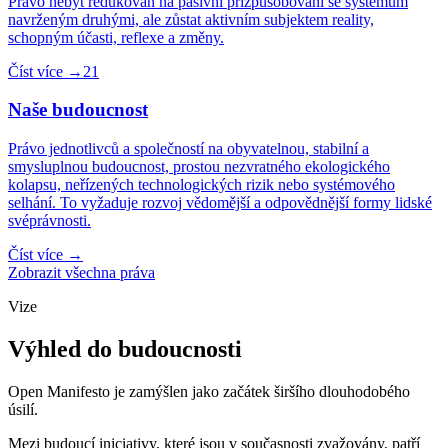
Právo nebýt redukován na pasivní přizpůsobování se systémům
navrženým druhými, ale zůstat aktivním subjektem reality,
schopným účasti, reflexe a změny.
Číst více →
21
Naše budoucnost
Právo jednotlivců a společností na obyvatelnou, stabilní a
smysluplnou budoucnost, prostou nezvratného ekologického
kolapsu, neřízených technologických rizik nebo systémového
selhání. To vyžaduje rozvoj vědomější a odpovědnější formy lidské
svéprávnosti.
Číst více →
Zobrazit všechna práva
Vize
Výhled do budoucnosti
Open Manifesto je zamýšlen jako začátek širšího dlouhodobého
úsilí.
Mezi budoucí iniciativy, které jsou v současnosti zvažovány, patří