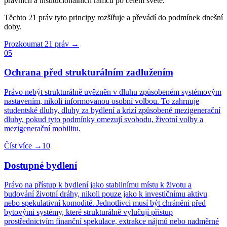
právních a institucionálních rámců po celém světě.
Těchto 21 práv tyto principy rozšiřuje a převádí do podmínek dnešní
doby.
Prozkoumat 21 práv →
05
Ochrana před strukturálním zadlužením
Právo nebýt strukturálně uvězněn v dluhu způsobeném systémovým
nastavením, nikoli informovanou osobní volbou. To zahrnuje
studentské dluhy, dluhy za bydlení a krizí způsobené mezigenerační
dluhy, pokud tyto podmínky omezují svobodu, životní volby a
mezigenerační mobilitu.
Číst více →
10
Dostupné bydlení
Právo na přístup k bydlení jako stabilnímu místu k životu a
budování životní dráhy, nikoli pouze jako k investičnímu aktivu
nebo spekulativní komoditě. Jednotlivci musí být chráněni před
bytovými systémy, které strukturálně vylučují přístup
prostřednictvím finanční spekulace, extrakce nájmů nebo nadměrné