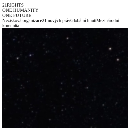
21
RIGHTS
ONE HUMANITY
ONE FUTURE
Nezisková organizace
21 nových práv
Globální hnutí
Mezinárodní
komunita