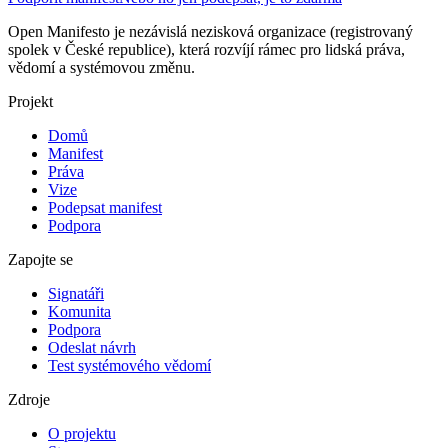
Open Manifesto je nezávislá nezisková organizace (registrovaný
spolek v České republice), která rozvíjí rámec pro lidská práva,
vědomí a systémovou změnu.
Projekt
Domů
Manifest
Práva
Vize
Podepsat manifest
Podpora
Zapojte se
Signatáři
Komunita
Podpora
Odeslat návrh
Test systémového vědomí
Zdroje
O projektu