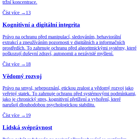
tržní koncentrace.
Číst více →
13
Kognitivní a digitální integrita
Právo na ochranu před manipulací, sledováním, behaviorální
extrakcí a zneužíváním pozornosti v digitálních a informačních
prostředích. To zahrnuje ochranu před algoritmickými systémy, které
poškozují duševní zdraví, autonomii a nezávislé myšlení.
Číst více →
18
Vědomý rozvoj
Právo na smysl, sebepoznání, etickou zralost a vědomý rozvoj jako
veřejný statek. To zahrnuje ochranu před systémovými podmínkami,
jako je chronický stres, kognitivní přetížení a vyhoření, které
narušují dlouhodobou psychologickou stabilitu.
Číst více →
19
Lidská svéprávnost