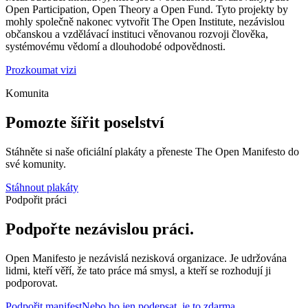
Open Participation, Open Theory a Open Fund. Tyto projekty by
mohly společně nakonec vytvořit The Open Institute, nezávislou
občanskou a vzdělávací instituci věnovanou rozvoji člověka,
systémovému vědomí a dlouhodobé odpovědnosti.
Prozkoumat vizi
Komunita
Pomozte šířit poselství
Stáhněte si naše oficiální plakáty a přeneste The Open Manifesto do
své komunity.
Stáhnout plakáty
Podpořit práci
Podpořte nezávislou práci.
Open Manifesto je nezávislá nezisková organizace. Je udržována
lidmi, kteří věří, že tato práce má smysl, a kteří se rozhodují ji
podporovat.
Podpořit manifest
Nebo ho jen podepsat, je to zdarma