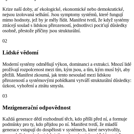
Krize naší doby, ať ekologické, ekonomické nebo demokratické,
nejsou izolovaná selhání. Jsou symptomy systémů, které fungují
mimo hodnoty, jež by je měly řídit. Manifest tvrdí, že když systémy
ztrácejí soulad s lidskou přirozeností, jednotlivci pociťují důsledky
osobně, přestože příčiny jsou strukturální.
02
Lidské vědomí
Moderní systémy odměňují výkon, dominanci a extrakci. Mnozí lidé
prožívají rozpolcenost mezi tím, kým jsou, a tím, kým musí být, aby
přežili. Manifest zkoumá, jak tento nesoulad mezi lidskou
přirozeností a systémovými pobídkami vytváří strukturální důsledky:
úzkost, vyhoření a ztrátu smyslu.
03
Mezigenerační odpovědnost
Každá generace dědí rozhodnutí těch, kdo přišli před ní, a formuje
podmínky pro ty, kdo přijdou po ní. Manifest tvrdí, že mladší
generace vstupují do dospělosti v systémech, které nevytvořily,