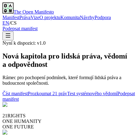
The Open Manifesto
Manifest
Práva
Vize
O projektu
Komunita
Návrhy
Podpora
EN
/
CS
Podepsat manifest
Nyní k dispozici:
v1.0
Nová kapitola pro lidská práva,
vědomí
a odpovědnost
Rámec pro pochopení podmínek, které formují lidská práva a
budoucnost společnosti.
Číst manifest
Prozkoumat 21 práv
Test systémového vědomí
Podepsat
manifest
21
RIGHTS
ONE HUMANITY
ONE FUTURE