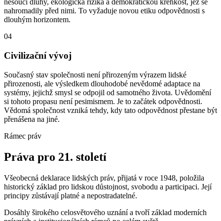
nesoucí dluhy, ekologická rizika a demokratickou křehkost, jež se
nahromadily před nimi. To vyžaduje novou etiku odpovědnosti s
dlouhým horizontem.
04
Civilizační vývoj
Současný stav společnosti není přirozeným výrazem lidské
přirozenosti, ale výsledkem dlouhodobé nevědomé adaptace na
systémy, jejichž smysl se odpojil od samotného života. Uvědomění
si tohoto propasu není pesimismem. Je to začátek odpovědnosti.
Vědomá společnost vzniká tehdy, kdy tato odpovědnost přestane být
přenášena na jiné.
Rámec práv
Práva pro 21. století
Všeobecná deklarace lidských práv, přijatá v roce 1948, položila
historický základ pro lidskou důstojnost, svobodu a participaci. Její
principy zůstávají platné a nepostradatelné.
Dosáhly širokého celosvětového uznání a tvoří základ moderních